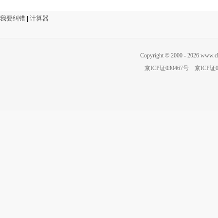
我要纠错
计算器
|
Copyright
©
2000 - 2026 ww
京ICP证030467号
京ICP证0