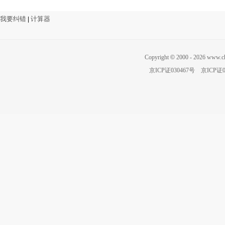
我要纠错
计算器
|
Copyright
©
2000 - 2026 ww
京ICP证030467号
京ICP证0