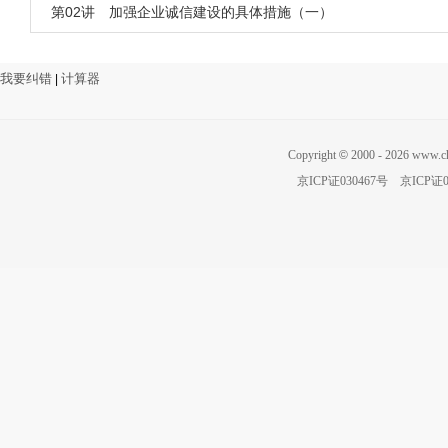
第02讲 加强企业诚信建设的具体措施（一）
我要纠错
计算器
|
Copyright
©
2000 - 2026 ww
京ICP证030467号
京ICP证0